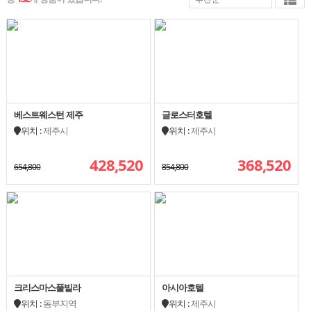
베스트웨스턴 제주
글로스터호텔
위치 :
제주시
위치 :
제주시
428,520
368,520
654,800
854,800
크리스마스풀빌라
아시아호텔
위치 :
동부지역
위치 :
제주시