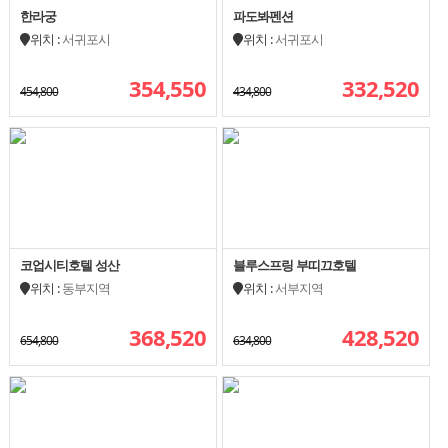
한라궁
파도봐펜션
위치 :
서귀포시
위치 :
서귀포시
354,550
332,520
454,800
434,800
코업시티호텔 성산
블루스프링 부띠끄호텔
위치 :
동부지역
위치 :
서부지역
368,520
428,520
654,800
634,800