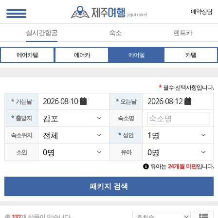
예약상담
실시간항공
숙소
렌트카
에어카텔
에어카
에어텔
카텔
*
필수 선택사항입니다.
2026-08-10
2026-08-12
*
가는날
*
오는날
*
출발지
숙소명
숙소위치
*
성인
소인
유아
유아는
24개월 미만
입니다.
패키지 검색
총
132
개 상품이 있습니다.