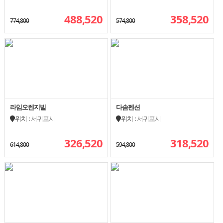
488,520
358,520
774,800
574,800
라임오렌지빌
다솜펜션
위치 :
서귀포시
위치 :
서귀포시
326,520
318,520
614,800
594,800