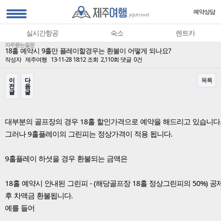
예약상담
실시간항공
숙소
렌트카
자주묻는질문
18홀 예약시 9홀만 플레이할경우는 환불이 어떻게 되나요?
작성자
제주여행
13-11-28 18:12
조회
2,110회
댓글
0건
이
다
목록
전
음
글
글
본문
대부분의 골프장의 경우 18홀 할인가격으로 예약을 해드리고 있습니다
그러나 9홀플레이의 그린피는 정상가격이 적용 됩니다.
9홀플레이 하셧을 경우 환불되는 금액은
18홀 예약시 안내된 그린피 - (해당골프장 18홀 정상그린피의 50%) 공
후 차액금 환불됩니다.
예를 들어