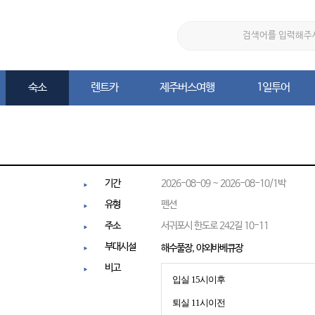
숙소
렌트카
제주버스여행
1일투어
숙소
렌트카
제주버스여행
1일투어
기간
2026-08-09 ~ 2026-08-10/1박
유형
펜션
주소
서귀포시 한도로 242길 10-11
부대시설
해수풀장, 야외바베큐장
비고
입실 15시이후
퇴실 11시이전