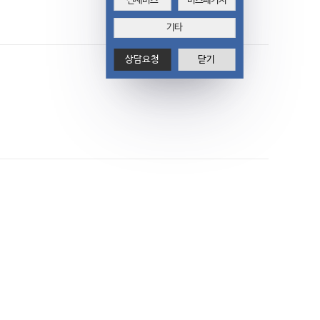
전세버스
버스패키지
기타
상담요청
닫기