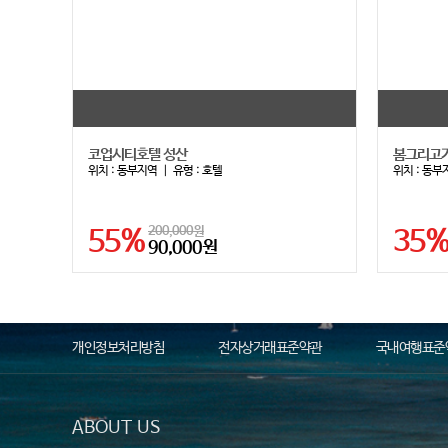
코업시티호텔 성산
봄그리고
위치 :
동부지역
｜ 유형 :
호텔
위치 :
동부
55%
200,000원
35
90,000원
개인정보처리방침
전자상거래표준약관
국내여행표준
ABOUT US