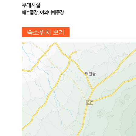
부대시설
해수풀장, 야외바베큐장
숙소위치 보기