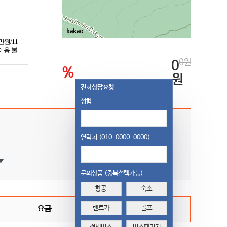
원/11
이용 불
0원
0
%
원
전화상담요청
성함
연락처 (010-0000-0000)
객실조회
문의상품 (중복선택가능)
항공
숙소
요금
렌트카
골프