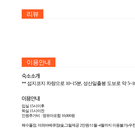
리뷰
이용안내
숙소소개
** 섭지코지 차량으로 10~15분, 성산일출봉 도보로 약 5
이용안내
입실 15시이후
퇴실 11시이전
인원추가비 : 영유아포함 10,000원
해수풀장, 야외바베큐장(숯,그릴제공 2만원/11월~4월까지 이용불가)-우