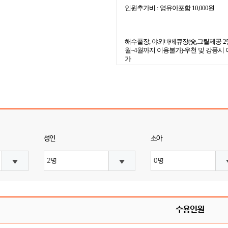
인원추가비 : 영유아포함 10,000원
해수풀장, 야외바베큐장(숯,그릴제공 2만
월~4월까지 이용불가)-우천 및 강풍시 
가
성인
소아
수용인원