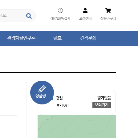
예약확인/결제
고객센터
상품바구니
관광지할인쿠폰
골프
견적문의
관광지할인쿠폰
골프
견적문의
평가없음
평점
보러가기
후기
0
건