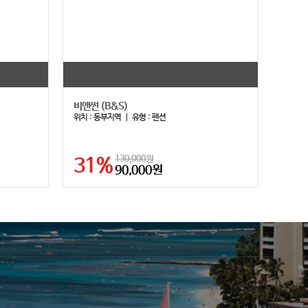
비앤썬 (B&S)
위치 :
동부지역
｜ 유형 :
펜션
31%
130,000원
90,000원