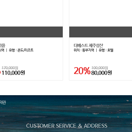
가을
더베스트 제주성산
지역
｜ 유형 :
콘도/리조트
위치 :
동부지역
｜ 유형 :
호텔
%
170,000원
20%
100,000원
110,000원
80,000원
약관
CUSTOMER SERVICE & ADDRESS