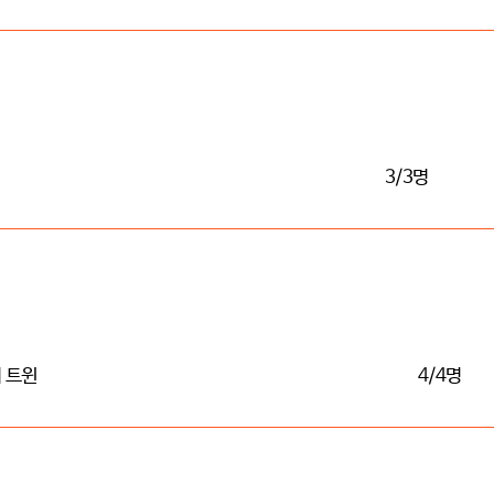
3/3명
 트윈
4/4명