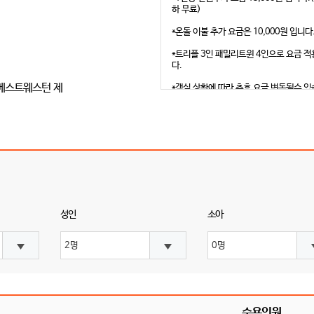
하 무료)
*온돌 이불 추가 요금은 10,000원 입니다
*트리플 3인 패밀리트윈 4인으로 요금 
다.
*객실 상황에 따라 추후 요금 변동될수 
*조식추가 성인17,500원
전객실 Wi-Fi 무료/ 1일 생수 2병 무료 
피/ 티백차 무료 제공/ 욕실 어메니티 무
(샴푸,컨디셔너,바디워시,로션)/ 8세이상
금 적용
성인
소아
수용인원