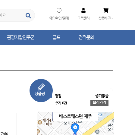
예약확인/결제
고객센터
상품바구니
관광지할인쿠폰
골프
견적문의
관광지할인쿠폰
골프
견적문의
평가없음
평점
보러가기
후기
0
건
베스트웨스턴 제주
 7세이