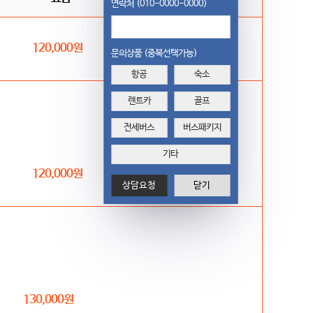
연락처 (010-0000-0000)
120,000
원
문의상품 (중복선택가능)
항공
숙소
렌트카
골프
전세버스
버스패키지
기타
120,000
원
상담요청
닫기
130,000
원