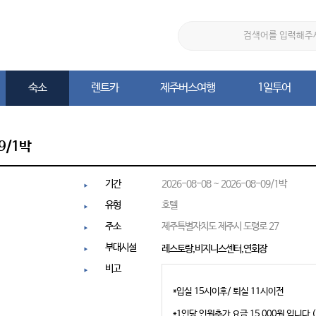
숙소
렌트카
제주버스여행
1일투어
숙소
렌트카
제주버스여행
1일투어
9/1박
기간
2026-08-08 ~ 2026-08-09/1박
유형
호텔
주소
제주특별자치도 제주시 도령로 27
부대시설
레스토랑,비지니스센터,연회장
비고
*입실 15시이후/ 퇴실 11시이전
*1인당 인원추가 요금 15,000원 입니다.(