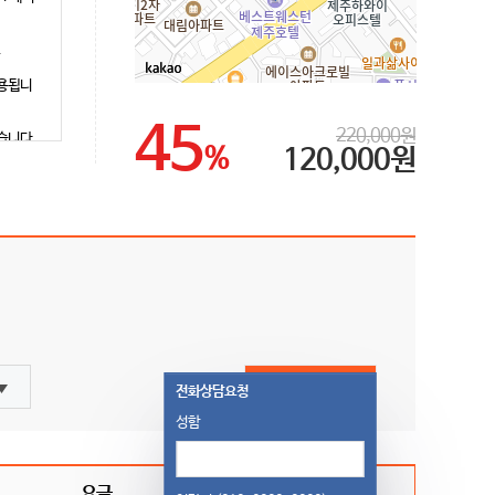
.
적용됩니
45
220,000원
있습니다.
%
120,000원
제공/ 커
료 제공
 성인요
객실조회
전화상담요청
성함
요금