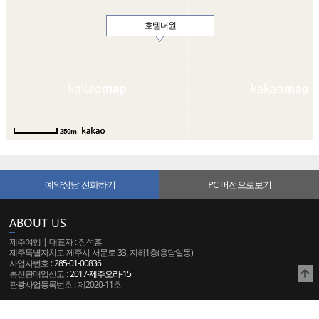
호텔더원
250m
예약상담 전화하기
PC 버전으로보기
ABOUT US
제주여행 | 대표자 : 장석훈
제주특별자치도 제주시 서문로 33, 지하1층(용담일동)
사업자번호 :
285-01-00836
통신판매업신고 :
2017-제주오라-15
관광사업등록번호 : 제2020-11호